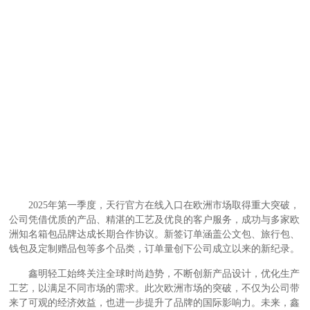
2025年第一季度，天行官方在线入口在欧洲市场取得重大突破，
公司凭借优质的产品、精湛的工艺及优良的客户服务，成功与多家欧
洲知名箱包品牌达成长期合作协议。新签订单涵盖公文包、旅行包、
钱包及定制赠品包等多个品类，订单量创下公司成立以来的新纪录。
鑫明轻工始终关注全球时尚趋势，不断创新产品设计，优化生产
工艺，以满足不同市场的需求。此次欧洲市场的突破，不仅为公司带
来了可观的经济效益，也进一步提升了品牌的国际影响力。未来，鑫