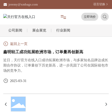
jeremy@xmbags.com
语言切换
立即询价
公司新闻
展会展览
行业新闻
网站首页
返回上一页
关于我们
鑫明轻工成功拓展欧洲市场，订单量再创新高
近日，天行官方在线入口成功拓展欧洲市场，与多家知名品牌达成长
产品中心
期合作协议，订单量创下历史新高，进一步巩固了公司在国际箱包市
场的竞争力。
天行（中国）
2025-03-31
常见问题
联系我们