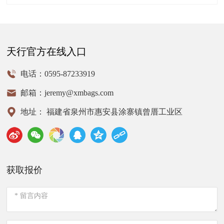
天行官方在线入口
电话：0595-87233919
邮箱：
jeremy@xmbags.com
地址： 福建省泉州市惠安县涂寨镇曾厝工业区
获取报价