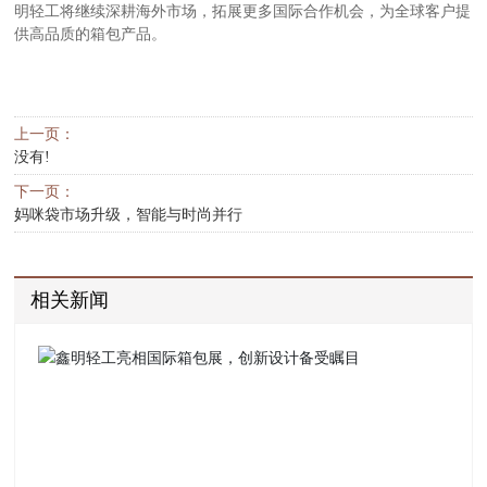
明轻工将继续深耕海外市场，拓展更多国际合作机会，为全球客户提
供高品质的箱包产品。
上一页：
没有!
下一页：
妈咪袋市场升级，智能与时尚并行
相关新闻